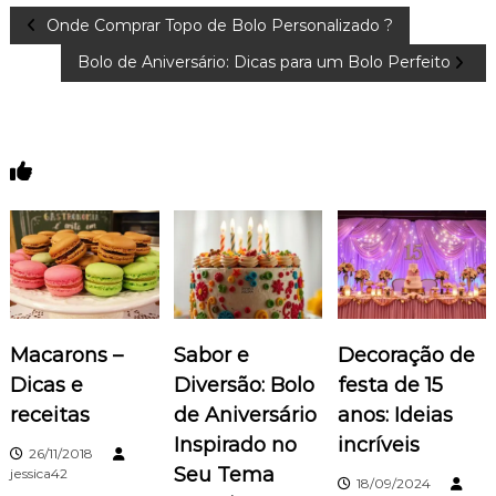
N
Onde Comprar Topo de Bolo Personalizado ?
Bolo de Aniversário: Dicas para um Bolo Perfeito
a
v
You May Also Like
e
g
a
ç
Macarons –
Sabor e
Decoração de
ã
Dicas e
Diversão: Bolo
festa de 15
receitas
de Aniversário
anos: Ideias
o
Inspirado no
incríveis
26/11/2018
d
Seu Tema
jessica42
18/09/2024