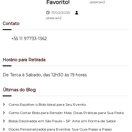
Favorito!
jessica42
e
17/02/2025
jessica42
P
Contato
o
Tel.:
+55 11 97733-1362
Bairro do Limão - Zona Norte
s
t
Horário para Retirada
De Terca à Sabado, das 12h30 às 19 horas
Últimas do Blog
Como Escolher o Bolo Ideal para Seu Evento
Como Cortar Bolo para Render Mais: Dicas Práticas para Sua Festa
Bolos Decorados em São Paulo – SP: Arte em Forma de Sabor
Doces Personalizados para Eventos: Sua Guia Passo a Passo