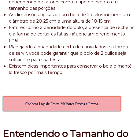
dependendo de fatores como o tipo de evento e o
,
tamanho das porções.
b
As dimensões típicas de um bolo de 2 quilos incluem um
o
diâmetro de 20-25 cm e uma altura de 10-15 cm.
l
o
Fatores como a densidade do bolo, a presença de recheios
a
e a forma de cortar as fatias influenciam o rendimento
n
final.
i
Planejando a quantidade certa de convidados e a forma
v
de servir, você pode garantir que o bolo de 2 quilos seja
e
suficiente para sua festa.
r
s
Existem dicas importantes para conservar o bolo e mantê-
a
lo fresco por mais tempo.
r
i
o
Conheça Loja de Festas Melhores Preços e Prazos
Entendendo o Tamanho do