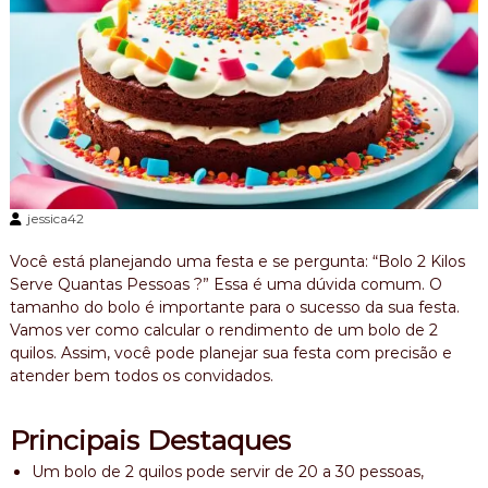
e
r
i
c
a
n
a
,
b
o
l
jessica42
o
m
Você está planejando uma festa e se pergunta: “Bolo 2 Kilos
e
Serve Quantas Pessoas ?” Essa é uma dúvida comum. O
s
tamanho do bolo é importante para o sucesso da sua festa.
n
i
Vamos ver como calcular o rendimento de um bolo de 2
v
quilos. Assim, você pode planejar sua festa com precisão e
e
atender bem todos os convidados.
r
s
a
Principais Destaques
r
i
Um bolo de 2 quilos pode servir de 20 a 30 pessoas,
o