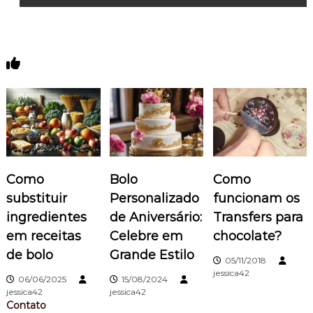
v
e
You May Also Like
g
a
ç
Como
Bolo
Como
ã
substituir
Personalizado
funcionam os
o
ingredientes
de Aniversário:
Transfers para
em receitas
Celebre em
chocolate?
d
de bolo
Grande Estilo
05/11/2018
e
jessica42
06/06/2025
15/08/2024
jessica42
jessica42
P
Contato