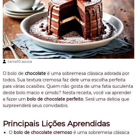
e
r
i
c
a
n
a
,
b
o
l
tania10.souza
o
m
O bolo de
chocolate
é uma sobremesa clássica adorada por
e
todos. Sua textura cremosa faz dele uma escolha perfeita
s
para várias ocasiões. Quem não gosta de uma fatia suculenta
n
i
deste bolo macio e úmido? Nesta receita, você vai aprender
v
a fazer um
bolo de chocolate perfeito
. Será uma delícia que
e
surpreenderá seus convidados.
r
s
a
Principais Lições Aprendidas
r
i
O
bolo de chocolate cremoso
é uma sobremesa clássica
o