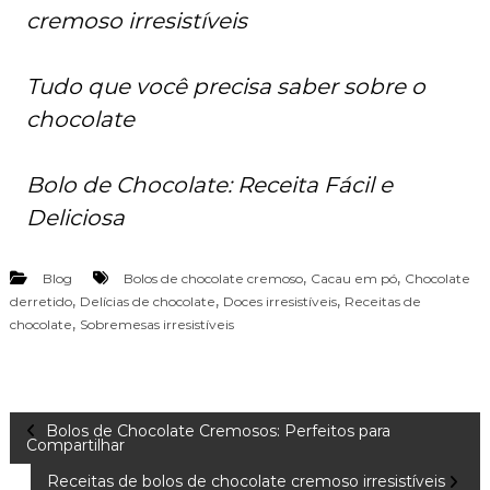
cremoso irresistíveis
Tudo que você precisa saber sobre o
chocolate
Bolo de Chocolate: Receita Fácil e
Deliciosa
,
,
Blog
Bolos de chocolate cremoso
Cacau em pó
Chocolate
,
,
,
derretido
Delícias de chocolate
Doces irresistíveis
Receitas de
,
chocolate
Sobremesas irresistíveis
N
Bolos de Chocolate Cremosos: Perfeitos para
Compartilhar
a
Receitas de bolos de chocolate cremoso irresistíveis