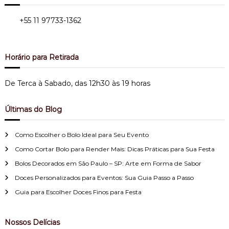
o
Tel.:
+55 11 97733-1362
Bairro do Limão - Zona Norte
s
Horário para Retirada
t
De Terca à Sabado, das 12h30 às 19 horas
Últimas do Blog
Como Escolher o Bolo Ideal para Seu Evento
Como Cortar Bolo para Render Mais: Dicas Práticas para Sua Festa
Bolos Decorados em São Paulo – SP: Arte em Forma de Sabor
Doces Personalizados para Eventos: Sua Guia Passo a Passo
Guia para Escolher Doces Finos para Festa
Nossos Delícias