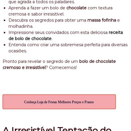
que agrada a todos os paladares.
,
Aprenda a fazer um bolo de
chocolate
com textura
b
cremosa e sabor irresistível.
o
Descubra os segredos para obter uma
massa fofinha
e
l
o
molhadinha.
a
Impressione seus convidados com esta deliciosa
receita
n
de bolo de chocolate
.
i
Entenda como criar uma sobremesa perfeita para diversas
v
ocasiões.
e
r
Pronto para revelar o segredo de um
bolo de chocolate
s
cremoso e irresistível
? Comecemos!
a
r
i
o
Conheça Loja de Festas Melhores Preços e Prazos
A Irresistível Tentação do