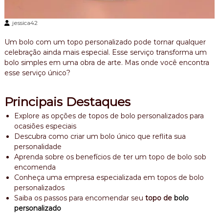
,
b
jessica42
o
l
Um bolo com um topo personalizado pode tornar qualquer
o
a
celebração ainda mais especial. Esse serviço transforma um
n
bolo simples em uma obra de arte. Mas onde você encontra
i
esse serviço único?
v
e
r
Principais Destaques
s
a
Explore as opções de topos de bolo personalizados para
r
ocasiões especiais
i
Descubra como criar um bolo único que reflita sua
o
personalidade
Aprenda sobre os benefícios de ter um topo de bolo sob
encomenda
Conheça uma empresa especializada em topos de bolo
personalizados
Saiba os passos para encomendar seu
topo de
bolo
personalizado