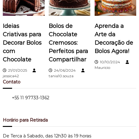
a
ç
Ideias
Bolos de
Aprenda a
ã
Criativas para
Chocolate
Arte da
o
Decorar Bolos
Cremosos:
Decoração de
com
Perfeitos para
Bolos Agora!
d
Chocolate
Compartilhar
10/10/2024
e
Mauricio
21/01/2025
24/06/2024
jessica42
tania10.souza
P
Contato
o
Tel.:
+55 11 97733-1362
Bairro do Limão - Zona Norte
s
Horário para Retirada
t
De Terca à Sabado, das 12h30 às 19 horas