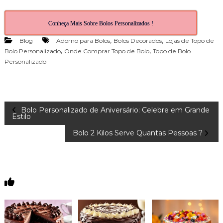
Conheça Mais Sobre Bolos Personalizados !
,
,
Blog
Adorno para Bolos
Bolos Decorados
Lojas de Topo de
,
,
Bolo Personalizado
Onde Comprar Topo de Bolo
Topo de Bolo
Personalizado
N
Bolo Personalizado de Aniversário: Celebre em Grande
Estilo
a
Bolo 2 Kilos Serve Quantas Pessoas ?
v
e
You May Also Like
g