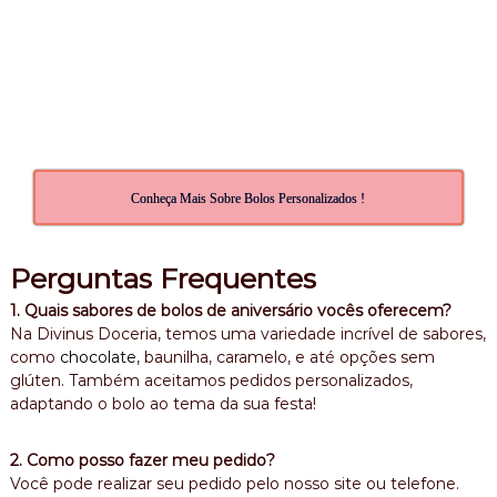
,
b
o
l
o
a
n
i
v
e
Conheça Mais Sobre Bolos Personalizados !
r
s
a
Perguntas Frequentes
r
i
1. Quais sabores de bolos de aniversário vocês oferecem?
o
Na Divinus Doceria, temos uma variedade incrível de sabores,
como
chocolate
, baunilha, caramelo, e até opções sem
glúten. Também aceitamos pedidos personalizados,
adaptando o bolo ao tema da sua festa!
2. Como posso fazer meu pedido?
Você pode realizar seu pedido pelo nosso site ou telefone.