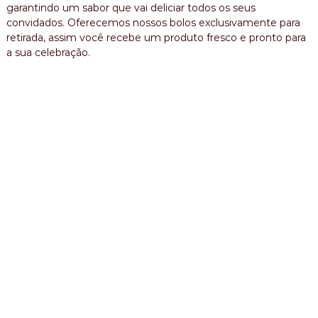
garantindo um sabor que vai deliciar todos os seus
e
convidados. Oferecemos nossos bolos exclusivamente para
r
i
retirada, assim você recebe um produto fresco e pronto para
c
a sua celebração.
a
n
a
,
b
o
l
o
m
e
s
n
i
v
e
r
s
a
r
i
o