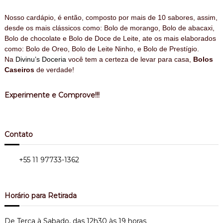
Nosso cardápio, é então, composto por mais de 10 sabores,
assim,
desde os mais clássicos como: Bolo de morango, Bolo de abacaxi,
Bolo de chocolate e Bolo de Doce de Leite, ate os mais elaborados
como: Bolo de Oreo, Bolo de Leite Ninho, e Bolo de Prestígio.
Na
Divinu’s Doceria
você tem a certeza de
levar
para casa,
Bolos
Caseiros
de verdade!
Experimente e Comprove!!!
Contato
Tel.:
+55 11 97733-1362
Bairro do Limão - Zona Norte
Horário para Retirada
De Terca à Sabado, das 12h30 às 19 horas