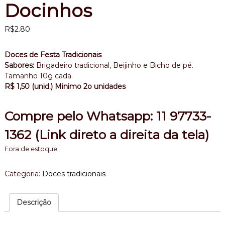
Docinhos
,
b
o
R$
2.80
l
o
a
Doces de Festa Tradicionais
n
Sabores:
Brigadeiro tradicional, Beijinho e Bicho de pé.
i
Tamanho 10g cada.
v
R$ 1,50 (unid.) Minimo 2o unidades
e
r
s
Compre pelo Whatsapp: 11 97733-
a
r
1362 (Link direto a direita da tela)
i
o
Fora de estoque
Categoria:
Doces tradicionais
Descrição