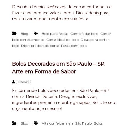
,
Descubra técnicas eficazes de como cortar bolo e
b
fazer cada pedaço valer a pena. Dicas ideais para
o
maximizar o rendimento em sua festa.
l
o
a
,
,
Blog
Bolo para festas
Como fatiar bolo
Cortar
n
,
,
bolo corretamente
Corte ideal de bolo
Dicas para cortar
i
,
,
v
bolo
Dicas práticas de corte
Festa com bolo
e
r
s
Bolos Decorados em São Paulo – SP:
a
Arte em Forma de Sabor
r
i
o
jessica42
Encomende bolos decorados em São Paulo – SP
com a Divinus Doceria. Designs exclusivos,
ingredientes premium e entrega rápida. Solicite seu
orçamento hoje mesmo!
,
Blog
Alta confeitaria em São Paulo
Bolos