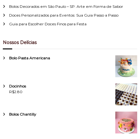
o
Bolos Decorados em São Paulo – SP: Arte em Forma de Sabor
p
Doces Personalizados para Eventos: Sua Guia Passo a Passo
Guia para Escolher Doces Finos para Festa
o
r
Nossos Delícias
p
Bolo Pasta Americana
o
s
Docinhos
R$
2.80
t
s
Bolos Chantilly