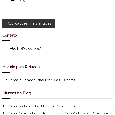
N
Publicações mais antigas
a
Contato
v
Tel.:
+55 11 97733-1362
Bairro do Limão - Zona Norte
e
Horário para Retirada
g
a
De Terca à Sabado, das 12h30 às 19 horas
ç
Últimas do Blog
ã
Como Escolher o Bolo Ideal para Seu Evento
Como Cortar Bolo para Render Mais: Dicas Práticas para Sua Festa