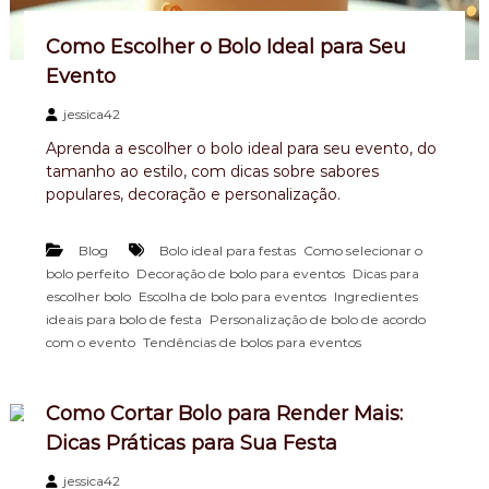
e
r
Como Escolher o Bolo Ideal para Seu
i
c
Evento
a
n
jessica42
a
Aprenda a escolher o bolo ideal para seu evento, do
,
tamanho ao estilo, com dicas sobre sabores
b
o
populares, decoração e personalização.
l
o
,
m
Blog
Bolo ideal para festas
Como selecionar o
e
,
,
bolo perfeito
Decoração de bolo para eventos
Dicas para
s
,
,
escolher bolo
Escolha de bolo para eventos
Ingredientes
n
,
ideais para bolo de festa
Personalização de bolo de acordo
i
,
com o evento
Tendências de bolos para eventos
v
e
r
s
Como Cortar Bolo para Render Mais:
a
Dicas Práticas para Sua Festa
r
i
jessica42
o