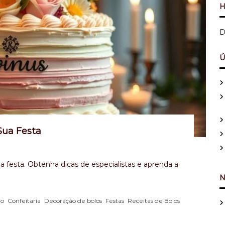
H
D
Ú
Sua Festa
a festa. Obtenha dicas de especialistas e aprenda a
N
,
,
,
,
,
do
Confeitaria
Decoração de bolos
Festas
Receitas de Bolos