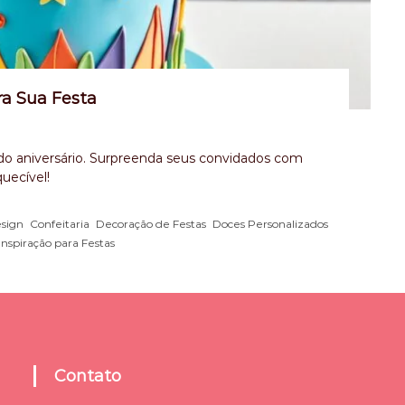
ra Sua Festa
rado aniversário. Surpreenda seus convidados com
quecível!
,
,
,
,
sign
Confeitaria
Decoração de Festas
Doces Personalizados
Inspiração para Festas
Contato