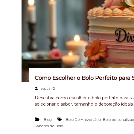
s
t
a
a
m
e
r
i
c
a
n
a
,
Como Escolher o Bolo Perfeito para 
b
o
jessica42
l
Descubra como escolher o bolo perfeito para su
o
selecionar o sabor, tamanho e decoração ideais.
m
e
,
s
Blog
Bolo De Aniversário
Bolo personaliza
n
Sabores de Bolo
i