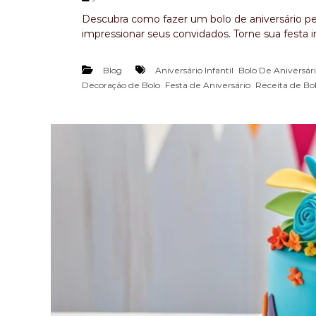
r
Descubra como fazer um bolo de aniversário perf
i
impressionar seus convidados. Torne sua festa i
o
,
Blog
Aniversário Infantil
Bolo De Aniversár
,
,
Decoração de Bolo
Festa de Aniversário
Receita de Bo