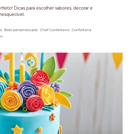
eito! Dicas para escolher sabores, decorar e
nesquecível.
,
,
,
,
io
Bolo personalizado
Chef Confeiteiro
Confeitaria
lo