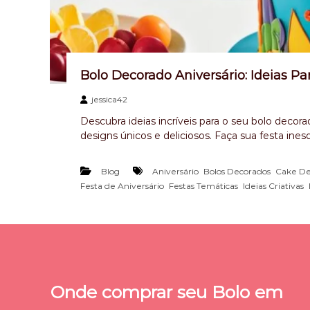
Bolo Decorado Aniversário: Ideias Pa
jessica42
Descubra ideias incríveis para o seu bolo deco
designs únicos e deliciosos. Faça sua festa ines
,
,
Blog
Aniversário
Bolos Decorados
Cake De
,
,
,
Festa de Aniversário
Festas Temáticas
Ideias Criativas
Onde comprar seu Bolo em